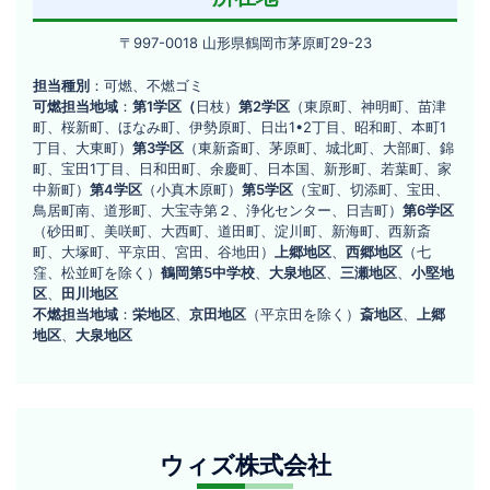
整
〒
〒997-0018 山形県鶴岡市茅原町29-23
備
9
株
担当種別
：可燃、不燃ゴミ
9
可燃担当地域
：
第1学区（
日枝）
第2学区
（東原町、神明町、苗津
7
式
町、桜新町、ほなみ町、伊勢原町、日出1•2丁目、昭和町、本町1
-
丁目、大東町）
第3学区
（東新斎町、茅原町、城北町、大部町、錦
会
0
町、宝田1丁目、日和田町、余慶町、日本国、新形町、若葉町、家
社
0
中新町）
第4学区
（小真木原町）
第5学区
（宝町、切添町、宝田、
1
鳥居町南、道形町、大宝寺第２、浄化センター、日吉町）
第6学区
（砂田町、美咲町、大西町、道田町、淀川町、新海町、西新斎
8
町、大塚町、平京田、宮田、谷地田）
上郷地区
、
西郷地区
（七
山
窪、松並町を除く）
鶴岡第5中学校
、
大泉地区
、
三瀬地区
、
小堅地
形
区
、
田川地区
県
不燃担当地域
：
栄地区
、
京田地区
（平京田を除く）
斎地区
、
上郷
鶴
地区
、
大泉地区
岡
市
茅
原
ウ
町
ウィズ株式会社
ィ
2