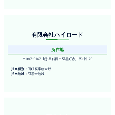
形
式
県
会
鶴
岡
社
市
有
藤
有限会社ハイロード
限
浪
四
会
丁
所在地
社
目
104
ハ
〒
〒997-0167 山形県鶴岡市羽黒町赤川字村中70
番
997-
イ
地
担当種別：
回収廃棄物全般
0167
ロ
2
担当地域：
羽黒全地域
山
ー
形
県
ド
鶴
岡
市
冨
羽