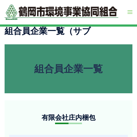
コ
組
ン
ト
テ
グ
ン
合
ル
組合員企業一覧（サブ
ツ
メ
へ
ニ
ス
員
ュ
キ
ー
ッ
プ
企
組合員企業一覧
業
一
有
有限会社庄内梱包
限
覧
会