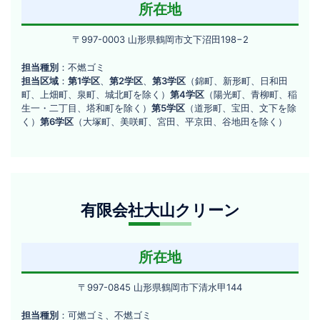
社
所在地
庄
内
〒
〒997-0003 山形県鶴岡市文下沼田198−2
9
梱
担当種別
：不燃ゴミ
9
包
担当区域
：
第1学区
、
第2学区
、
第3学区
（錦町、新形町、日和田
7
町、上畑町、泉町、城北町を除く）
第4学区
（陽光町、青柳町、稲
-
生一・二丁目、塔和町を除く）
第5学区
（道形町、宝田、文下を除
0
く）
第6学区
（大塚町、美咲町、宮田、平京田、谷地田を除く）
0
0
3
山
有
形
有限会社大山クリーン
限
県
鶴
会
岡
社
所在地
市
大
文
〒
〒997-0845 山形県鶴岡市下清水甲144
下
山
997-
沼
担当種別
：可燃ゴミ、不燃ゴミ
0845