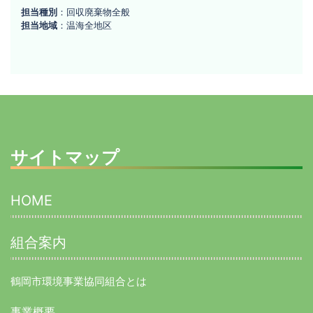
999-
海
担当種別
：回収廃棄物全般
7204
衛
担当地域
：温海全地区
山
生
形
県
舎
鶴
岡
市
湯
温
サイトマップ
海
紅
葉
H
HOME
岡
430-
O
5
M
組合案内
E
鶴岡市環境事業協同組合とは
事業概要