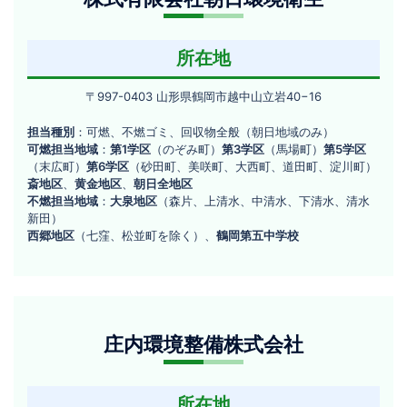
限
三
会
丁
社
目
所在地
16−20
朝
〒
〒997-0403 山形県鶴岡市越中山立岩40−16
日
997-
環
担当種別
：可燃、不燃ゴミ、回収物全般（朝日地域のみ）
0403
可燃担当地域
：
第1学区
（のぞみ町）
第3学区
（馬場町）
第5学区
山
境
（末広町）
第6学区
（砂田町、美咲町、大西町、道田町、淀川町）
形
斎地区
、
黄金地区
、
朝日全地区
衛
県
不燃担当地域
：
大泉地区
（森片、上清水、中清水、下清水、清水
生
鶴
新田）
岡
西郷地区
（七窪、松並町を除く）、
鶴岡第五中学校
市
越
中
庄
山
立
庄内環境整備株式会社
内
岩
環
40−16
境
所在地