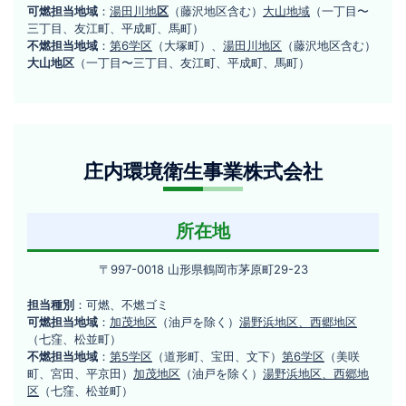
ク
田
可燃担当地域
：
湯田川地
区
（藤沢地区含む）
大山地域
（一丁目〜
山
リ
1
三丁目、友江町、平成町、馬町）
形
9
不燃担当地域
：
第6学区
（大塚町）、
湯田川地区
（藤沢地区含む）
ー
県
8
大山地区
（一丁目〜三丁目、友江町、平成町、馬町）
ン
鶴
−
岡
2
市
下
庄
清
庄内環境衛生事業株式会社
内
水
環
甲
144
境
所在地
衛
〒
〒997-0018 山形県鶴岡市茅原町29-23
生
997-
事
担当種別
：可燃、不燃ゴミ
0018
可燃担当地域
：
加茂地区
（油戸を除く）
湯野浜地区、西郷地区
山
業
（七窪、松並町）
形
不燃担当地域
：
第5学区
（道形町、宝田、文下）
第6学区
（美咲
株
県
町、宮田、平京田）
加茂地区
（油戸を除く）
湯野浜地区、西郷地
式
鶴
区
（七窪、松並町）