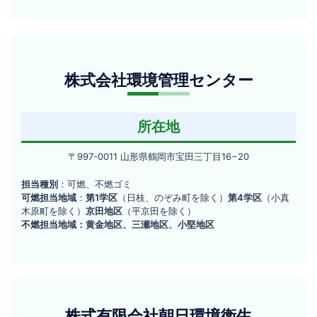
岡
会
市
社
茅
原
株
町
株式会社環境管理センター
式
29-
23
会
社
所在地
環
〒
〒997-0011 山形県鶴岡市宝田三丁目16−20
境
997-
管
担当種別
：可燃、不燃ゴミ
0011
可燃担当地域
：
第1学区
（日枝、のぞみ町を除く）
第4学区
（小真
山
理
木原町を除く）
京田地区
（平京田を除く）
形
不燃担当地域：黄金地区、三瀬地区、小堅地区
セ
県
ン
鶴
岡
タ
市
ー
有
宝
田
株式有限会社朝日環境衛生