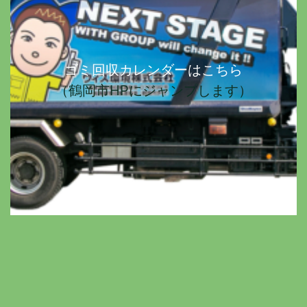
ゴミ回収カレンダーはこちら
（鶴岡市HPにジャンプします）
ゴ
ミ
回
事
ク
収
リ
業
カ
ー
案
ン
組
レ
市
内
作
合
ン