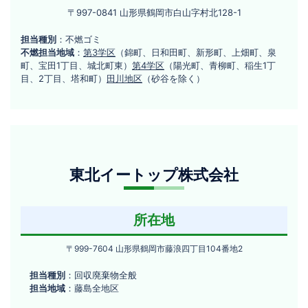
大
〒
〒997-0841 山形県鶴岡市白山字村北128-1
滝
997-
商
担当種別
：不燃ゴミ
0841
不燃担当地域
：
第3学区
（錦町、日和田町、新形町、上畑町、泉
山
店
町、宝田1丁目、城北町東）
第4学区
（陽光町、青柳町、稲生1丁
形
目、2丁目、塔和町）
田川地区
（砂谷を除く）
県
鶴
岡
市
白
東
山
東北イートップ株式会社
北
字
イ
村
北
ー
所在地
128-
ト
1
〒
〒999-7604 山形県鶴岡市藤浪四丁目104番地2
ッ
999-
担当種別
：回収廃棄物全般
プ
7604
担当地域
：藤島全地区
山
株