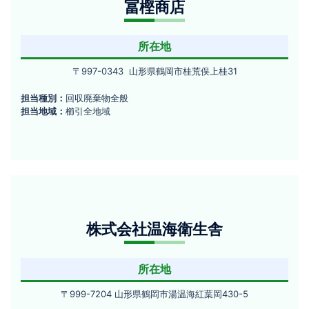
黒
冨樫商店
樫
町
商
赤
所在地
川
店
字
〒
〒997-0343 山形県鶴岡市桂荒俣上桂31
村
997-
中
担当種別：
回収廃棄物全般
0343
70
担当地域：
櫛引全地域
山
形
県
鶴
岡
市
株
桂
荒
株式会社温海衛生舎
式
俣
会
上
所在地
桂
社
31
温
〒
〒999-7204 山形県鶴岡市湯温海紅葉岡430-5