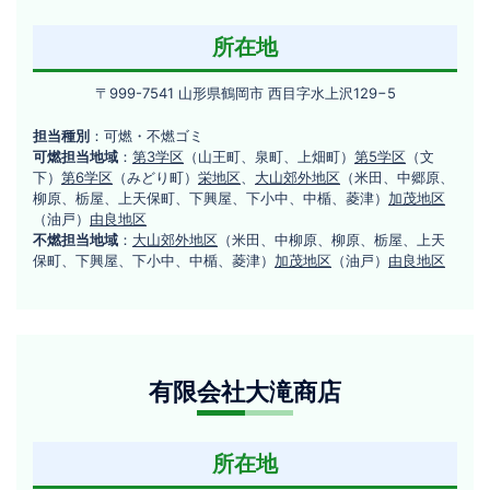
ズ
9
-
株
所在地
2
式
3
〒
〒999-7541 山形県鶴岡市 西目字水上沢129−5
会
999-
社
担当種別
：可燃・不燃ゴミ
7541
可燃担当地域
：
第3学区
（山王町、泉町、上畑町）
第5学区
（文
山
下）
第6学区
（みどり町）
栄地区
、
大山郊外地区
（米田、中郷原、
形
柳原、栃屋、上天保町、下興屋、下小中、中楯、菱津）
加茂地区
県
（油戸）
由良地区
鶴
不燃担当地域
：
大山郊外地区
（米田、中柳原、柳原、栃屋、上天
岡
保町、下興屋、下小中、中楯、菱津）
加茂地区
（油戸）
由良地区
市
西
目
有
字
水
有限会社大滝商店
限
上
会
沢
129−5
社
所在地